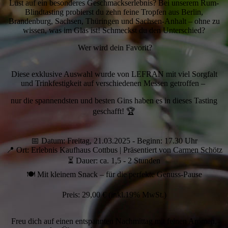
Lust auf ein besonderes Geschmackserlebnis? Bei unserem Rum-
Blindtasting probierst du zehn feine Tropfen aus Berlin,
Brandenburg, Sachsen, Thüringen und Sachsen-Anhalt – ohne zu
wissen, was im Glas ist! Schmeckst du den Unterschied?
Wer wird dein Favorit?
Diese exklusive Auswahl wurde von LEFRAN mit viel Sorgfalt
und Trinkfestigkeit auf verschiedenen Messen getroffen –
nur die spannendsten und besten Gins haben es in dieses Tasting
geschafft! 🏆
📅 Datum: Freitag, 21.03.2025 - Beginn: 17.30 Uhr
📍 Ort: Erlebnis Kaufhaus Cottbus | Präsentiert von Carmen Schötz
⏳ Dauer: ca. 1,5 - 2 Stunden
🍽️ Mit kleinem Snack – für die perfekte Genuss-Pause
Preis: 29,00 € (inkl.19% MwSt.)
Freu dich auf einen entspannten Nachmittag mit feinen Aromen,