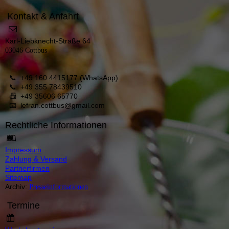
Kontakt & Anfahrt
Karl-Liebknecht-Straße 64
03046 Cottbus
📞 +49 160 4415177 (WhatsApp)
📞 +49 355 78439510
📠 +49 35606 65770
📧
lefran.cottbus@gmail.com
Rechtliche Informationen
Im
pressum
Zahlung & Versand
Partnerfirmen
Sitemap
Archiv:
Presseinformationen
Termine